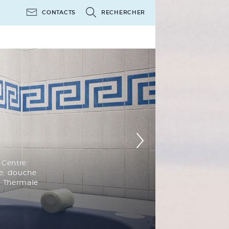
CONTACTS
RECHERCHER
‹
u Centre
ge, douche
au Thermale