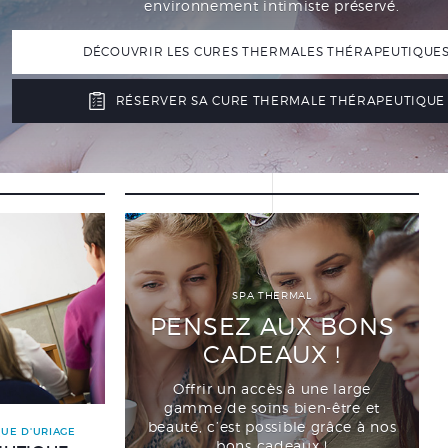
environnement intimiste préservé.
DÉCOUVRIR LES CURES THERMALES THÉRAPEUTIQUES
RÉSERVER SA CURE THERMALE THÉRAPEUTIQUE 
SPA THERMAL
PENSEZ AUX BONS
CADEAUX !
Offrir un accès à une large
gamme de soins bien-être et
beauté, c’est possible grâce à nos
UE D'URIAGE
bons cadeaux !