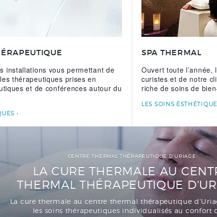
HÉRAPEUTIQUE
SPA THERMAL
 installations vous permettant de
Ouvert toute l’année, 
les thérapeutiques prises en
curistes et de notre c
eutiques et de conférences autour du
riche de soins de bien
LES SOINS ÉSTHÉTIQU
QUES
CENTRE THERMAL THÉRAPEUTIQUE D'URIAGE
LA CURE THERMALE AU CENT
THERMAL THÉRAPEUTIQUE D'UR
La cure thermale au centre thermal thérapeutique d'Uria
les soins thérapeutiques individualisés au confort 