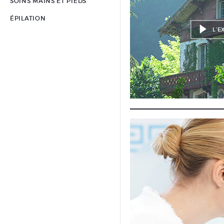
SOINS MAINS ET PIEDS
ÉPILATION
L’E