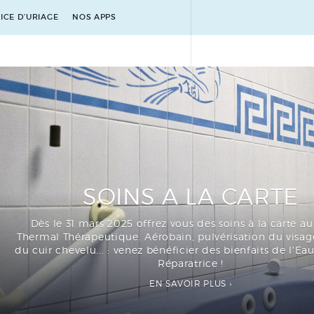
ICE D’URIAGE
NOS APPS
SOINS A LA CARTE
Dès le 31 mars 2025 offrez vous des soins à la carte a
Thermal Thérapeutique. Aérobain, pulvérisation du visa
du cuir chevelu... : venez bénéficier des bienfaits de l'E
Réparatrice !
EN SAVOIR PLUS