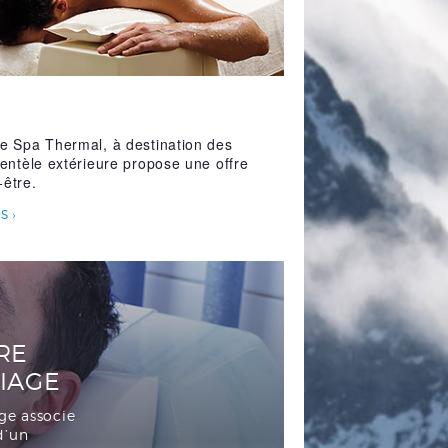
le Spa Thermal, à destination des
lientèle extérieure propose une offre
-être.
ES
RE
IAGE
ge associe
d’un