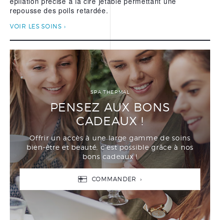
épilation précise à la cire jetable permettant une
repousse des poils retardée.
VOIR LES SOINS
SPA THERMAL
PENSEZ AUX BONS
CADEAUX !
Offrir un accès à une large gamme de soins
bien-être et beauté, c’est possible grâce à nos
bons cadeaux !
COMMANDER ›