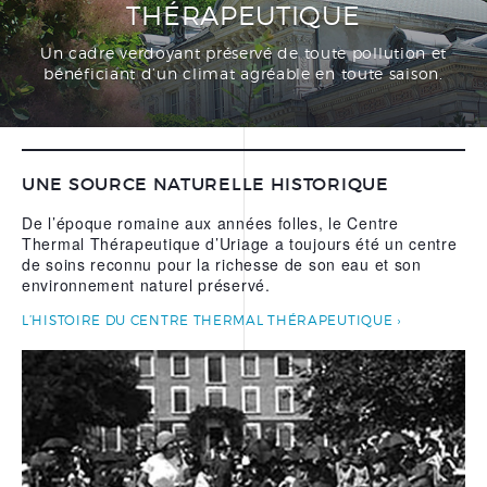
THÉRAPEUTIQUE
PRÉPARER SA CURE
THERMALE THÉRAPEUTIQUE
Un cadre verdoyant préservé de toute pollution et
bénéficiant d’un climat agréable en toute saison.
DOCUMENTATIONS
BONS CADEAUX
UNE SOURCE NATURELLE HISTORIQUE
FORFAITS
De l’époque romaine aux années folles, le Centre
SOINS À LA CARTE
Thermal Thérapeutique d’Uriage a toujours été un centre
de soins reconnu pour la richesse de son eau et son
SOINS VISAGE
environnement naturel préservé.
SOINS CORPS
L’HISTOIRE DU CENTRE THERMAL THÉRAPEUTIQUE
SOINS MAINS ET PIEDS
ÉPILATION
LE CENTRE THERMAL
THÉRAPEUTIQUE