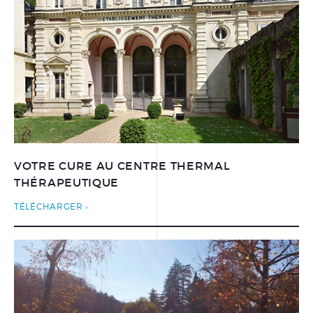
PRÉPARER SA CURE
THERMALE THÉRAPEUTIQUE
DOCUMENTATIONS
BONS CADEAUX
FORFAITS
SOINS À LA CARTE
VOTRE CURE AU CENTRE THERMAL
SOINS VISAGE
THÉRAPEUTIQUE
SOINS CORPS
TÉLÉCHARGER
SOINS MAINS ET PIEDS
ÉPILATION
LE CENTRE THERMAL
THÉRAPEUTIQUE