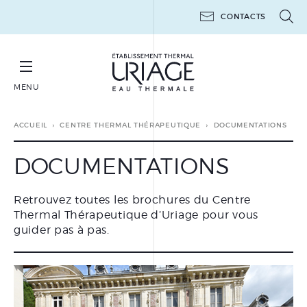
CONTACTS
MENU
RÉSERVER SA CURE THERMALE THÉRAPEUTIQUE
ACCUEIL
CENTRE THERMAL THÉRAPEUTIQUE
DOCUMENTATIONS
DOCUMENTATIONS
Retrouvez toutes les brochures du Centre
CURES THERMALES
Thermal Thérapeutique d’Uriage pour vous
THÉRAPEUTIQUES
guider pas à pas.
MINI-CURES THERMALES
THÉRAPEUTIQUES
POST-CANCER
LES ATELIERS 6 JOURS