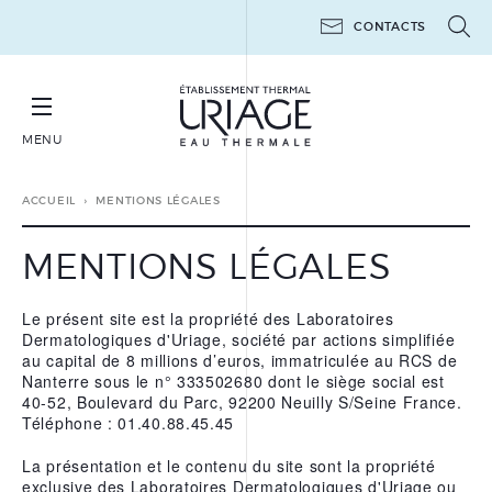
CONTACTS
MENU
RÉSERVER SA CURE THERMALE THÉRAPEUTIQUE
ACCUEIL
MENTIONS LÉGALES
MENTIONS LÉGALES
Le présent site est la propriété des Laboratoires
CURES THERMALES
Dermatologiques d'Uriage, société par actions simplifiée
THÉRAPEUTIQUES
au capital de 8 millions d’euros, immatriculée au RCS de
Nanterre sous le n° 333502680 dont le siège social est
MINI-CURES THERMALES
THÉRAPEUTIQUES
40-52, Boulevard du Parc, 92200 Neuilly S/Seine France.
Téléphone : 01.40.88.45.45
POST-CANCER
La présentation et le contenu du site sont la propriété
LES ATELIERS 6 JOURS
exclusive des Laboratoires Dermatologiques d'Uriage ou