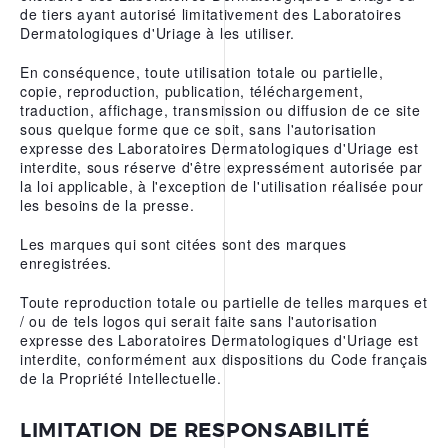
de tiers ayant autorisé limitativement des Laboratoires
PRÉPARER SA CURE
Dermatologiques d'Uriage à les utiliser.
THERMALE THÉRAPEUTIQUE
DOCUMENTATIONS
En conséquence, toute utilisation totale ou partielle,
copie, reproduction, publication, téléchargement,
traduction, affichage, transmission ou diffusion de ce site
sous quelque forme que ce soit, sans l'autorisation
expresse des Laboratoires Dermatologiques d'Uriage est
BONS CADEAUX
interdite, sous réserve d'être expressément autorisée par
la loi applicable, à l'exception de l'utilisation réalisée pour
FORFAITS
les besoins de la presse.
SOINS À LA CARTE
Les marques qui sont citées sont des marques
SOINS VISAGE
enregistrées.
SOINS CORPS
Toute reproduction totale ou partielle de telles marques et
/ ou de tels logos qui serait faite sans l'autorisation
SOINS MAINS ET PIEDS
expresse des Laboratoires Dermatologiques d'Uriage est
interdite, conformément aux dispositions du Code français
ÉPILATION
de la Propriété Intellectuelle.
LE CENTRE THERMAL
LIMITATION DE RESPONSABILITÉ
THÉRAPEUTIQUE