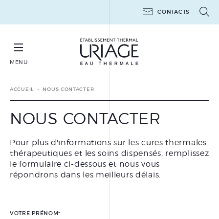
CONTACTS
MENU
RÉSERVER SA CURE THERMALE THÉRAPEUTIQUE
ACCUEIL
NOUS CONTACTER
NOUS CONTACTER
Pour plus d'informations sur les cures thermales
CURES THERMALES
thérapeutiques et les soins dispensés, remplissez
THÉRAPEUTIQUES
le formulaire ci-dessous et nous vous
MINI-CURES THERMALES
répondrons dans les meilleurs délais.
THÉRAPEUTIQUES
POST-CANCER
LES ATELIERS 6 JOURS
VOTRE PRÉNOM
*