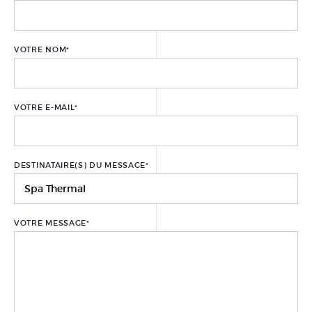
PRÉPARER SA CURE
THERMALE THÉRAPEUTIQUE
DOCUMENTATIONS
VOTRE NOM
*
BONS CADEAUX
VOTRE E-MAIL
*
FORFAITS
SOINS À LA CARTE
DESTINATAIRE(S) DU MESSAGE
*
SOINS VISAGE
SOINS CORPS
VOTRE MESSAGE
*
SOINS MAINS ET PIEDS
ÉPILATION
LE CENTRE THERMAL
THÉRAPEUTIQUE