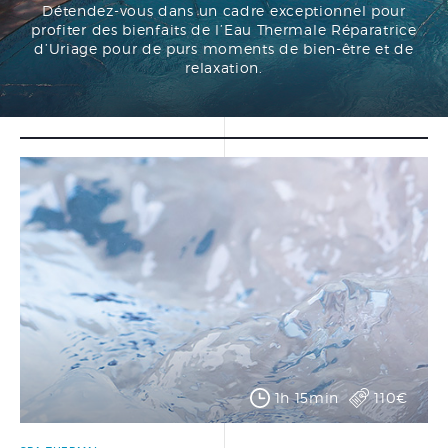
Détendez-vous dans un cadre exceptionnel pour
PRÉPARER SA CURE
profiter des bienfaits de l’Eau Thermale Réparatrice
THERMALE THÉRAPEUTIQUE
d’Uriage pour de purs moments de bien-être et de
relaxation.
DOCUMENTATIONS
BONS CADEAUX
FORFAITS
SOINS À LA CARTE
SOINS VISAGE
SOINS CORPS
SOINS MAINS ET PIEDS
ÉPILATION
1h 15min
110€
LE CENTRE THERMAL
THÉRAPEUTIQUE