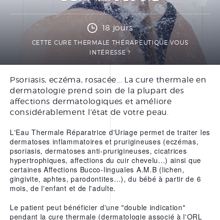
PRÉPARER SA CURE
THERMALE THÉRAPEUTIQUE
18 jours
DOCUMENTATIONS
CETTE CURE THERMALE THÉRAPEUTIQUE VOUS
INTÉRESSE ?
BONS CADEAUX
Psoriasis, eczéma, rosacée... La cure thermale en
dermatologie prend soin de la plupart des
FORFAITS
affections dermatologiques et améliore
SOINS À LA CARTE
considérablement l’état de votre peau.
SOINS VISAGE
L'Eau Thermale Réparatrice d'Uriage permet de traiter les
dermatoses inflammatoires et prurigineuses (eczémas,
SOINS CORPS
psoriasis, dermatoses anti-prurigineuses, cicatrices
hypertrophiques, affections du cuir chevelu...) ainsi que
SOINS MAINS ET PIEDS
certaines Affections Bucco-linguales A.M.B (lichen,
ÉPILATION
gingivite, aphtes, parodontites…), du bébé à partir de 6
mois, de l'enfant et de l'adulte.
Le patient peut bénéficier d'une "double indication"
LE CENTRE THERMAL
pendant la cure thermale (dermatologie associé à l'ORL
THÉRAPEUTIQUE