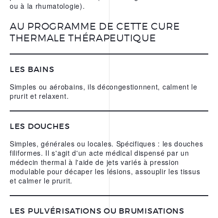
ou à la rhumatologie).
L’EAU THERMALE
REPARATRICE D’URIAGE
AU PROGRAMME DE CETTE CURE
THERMALE THÉRAPEUTIQUE
NOS APPS
LES BAINS
Simples ou aérobains, ils décongestionnent, calment le
prurit et relaxent.
LES DOUCHES
Simples, générales ou locales. Spécifiques : les douches
filiformes. Il s'agit d'un acte médical dispensé par un
médecin thermal à l'aide de jets variés à pression
modulable pour décaper les lésions, assouplir les tissus
et calmer le prurit.
LES PULVÉRISATIONS OU BRUMISATIONS