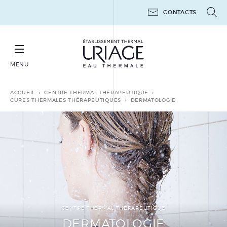
CONTACTS
MENU
RÉSERVER SA CURE THERMALE THÉRAPEUTIQUE
ACCUEIL
CENTRE THERMAL THÉRAPEUTIQUE
CURES THERMALES THÉRAPEUTIQUES
DERMATOLOGIE
CURES THERMALES
THÉRAPEUTIQUES
MINI-CURES THERMALES
THÉRAPEUTIQUES
POST-CANCER
CENTRE THERMAL THÉRAPEUTIQUE
LES ATELIERS 6 JOURS
DERMATOLOGIE