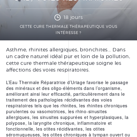
PRÉPARER SA CURE
THERMALE THÉRAPEUTIQUE
18 jours
DOCUMENTATIONS
CETTE CURE THERMALE THÉRAPEUTIQUE VOUS
INTÉRESSE ?
BONS CADEAUX
Asthme, rhinites allergiques, bronchites... Dans
un cadre naturel idéal pur et loin de la pollution,
FORFAITS
cette cure thermale thérapeutique soigne les
SOINS À LA CARTE
affections des voies respiratoires.
SOINS VISAGE
L’Eau Thermale Réparatrice d’Uriage favorise le passage
des minéraux et des oligo-éléments dans l’organisme,
SOINS CORPS
améliorant ainsi leur efficacité, particulièrement dans le
traitement des pathologies récidivantes des voies
SOINS MAINS ET PIEDS
respiratoires tels que les rhinites, les rhinites chroniques
ÉPILATION
purulentes ou vasomotrices, les rhino-sinusites
allergiques, les sinusites suppurées et hyperplasiques, la
polypose, la laryngite chronique, inflammatoire et
fonctionnelle, les otites récidivantes, les otites
LE CENTRE THERMAL
séromuqueuses, les otites chroniques à tympan ouvert ou
THÉRAPEUTIQUE