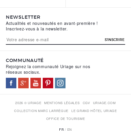
VOTRE ADRESSE E-MAIL
*
NEWSLETTER
Actualités et nouveautés en avant-première !
VOTRE AVIS
*
Inscrivez-vous à la newsletter.
S'INSCRIRE
COMMUNAUTÉ
Rejoignez la communauté Uriage sur nos
réseaux sociaux.
Autoriser Uriage à vous adresser par e-mail des
2026 © URIAGE
MENTIONS LÉGALES
CGV
URIAGE.COM
informations et nouvelles concernant la marque et ses
COLLECTION MARC LARRÈGUE
LE GRAND HÔTEL URIAGE
produits
OFFICE DE TOURISME
FR
EN