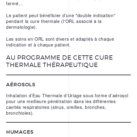
fermé…
L’EAU THERMALE
REPARATRICE D’URIAGE
Le patient peut bénéficier d'une "double indication"
pendant la cure thermale (l'ORL associé à la
NOS APPS
dermatologie).
Les soins en ORL sont divers et adaptés à chaque
indication et à chaque patient.
AU PROGRAMME DE CETTE CURE
THERMALE THÉRAPEUTIQUE
AÉROSOLS
Inhalation d’Eau Thermale d'Uriage sous forme d’aérosol
pour une meilleure pénétration dans les différentes
cavités respiratoires (sinus, oreilles, bronches,
bronchioles).
HUMAGES