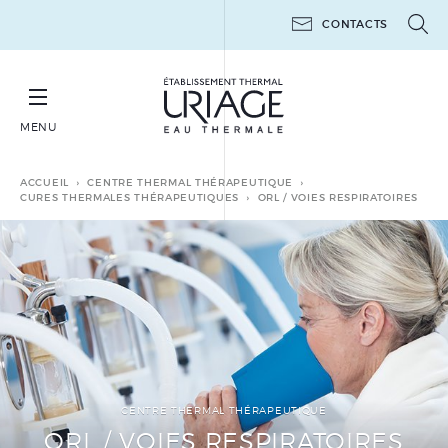
CONTACTS
MENU
RÉSERVER SA CURE THERMALE THÉRAPEUTIQUE
ACCUEIL
CENTRE THERMAL THÉRAPEUTIQUE
CURES THERMALES THÉRAPEUTIQUES
ORL / VOIES RESPIRATOIRES
CURES THERMALES
THÉRAPEUTIQUES
MINI-CURES THERMALES
THÉRAPEUTIQUES
POST-CANCER
CENTRE THERMAL THÉRAPEUTIQUE
LES ATELIERS 6 JOURS
ORL / VOIES RESPIRATOIRES