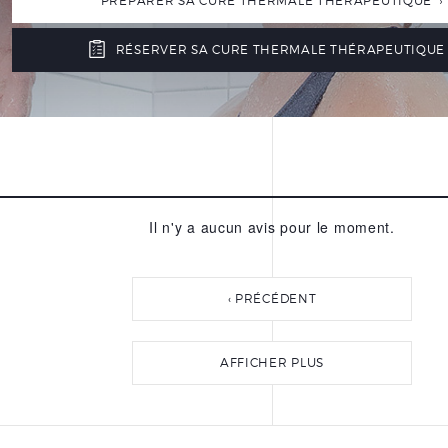
PRÉPARER SA CURE THERMALE THÉRAPEUTIQUE ›
RÉSERVER SA CURE THERMALE THÉRAPEUTIQUE 
Il n'y a aucun avis pour le moment.
 PRÉNOM
*
VOTRE NOM
*
‹ PRÉCÉDENT
ADRESSE E-MAIL
*
AFFICHER PLUS
AVIS
*