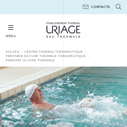
CONTACTS
MENU
RÉSERVER SA CURE THERMALE THÉRAPEUTIQUE
ACCUEIL
CENTRE THERMAL THÉRAPEUTIQUE
PRÉPARER SA CURE THERMALE THÉRAPEUTIQUE
PENDANT LA CURE THERMALE
CURES THERMALES
THÉRAPEUTIQUES
MINI-CURES THERMALES
THÉRAPEUTIQUES
POST-CANCER
LES ATELIERS 6 JOURS