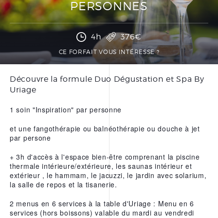
PERSONNES
PRÉPARER SA CURE
THERMALE THÉRAPEUTIQUE
DOCUMENTATIONS
4h
376€
CE FORFAIT VOUS INTÉRESSE ?
BONS CADEAUX
Découvre la formule Duo Dégustation et Spa By
Uriage
FORFAITS
SOINS À LA CARTE
1 soin "Inspiration" par personne
SOINS VISAGE
et une fangothérapie ou balnéothérapie ou douche à jet
par persone
SOINS CORPS
+ 3h d'accès à l'espace bien-être comprenant la piscine
SOINS MAINS ET PIEDS
thermale intérieure/extérieure, les saunas intérieur et
extérieur , le hammam, le jacuzzi, le jardin avec solarium,
ÉPILATION
la salle de repos et la tisanerie.
2 menus en 6 services à la table d'Uriage : Menu en 6
LE CENTRE THERMAL
services (hors boissons) valable du mardi au vendredi
THÉRAPEUTIQUE