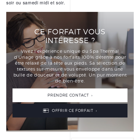
soir ou samedi midi et soir.
L’EAU THERMALE
REPARATRICE D’URIAGE
NOS APPS
CE FORFAIT VOUS
INTÉRESSE ?
Vivez l’expérience unique du Spa Thermal
d’Uriage grâce à nos forfaits 100% détente pour
être relaxé de la tête aux pieds. Sa sélection de
textures sur-mesure vous enveloppe dans une
bulle de douceur et de volupté. Un pur moment
de bien-être.
PRENDRE CONTACT ›
OFFRIR CE FORFAIT ›