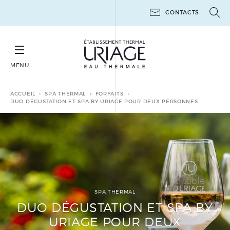
CONTACTS
MENU
RÉSERVER SA CURE THERMALE THÉRAPEUTIQUE
ACCUEIL
SPA THERMAL
FORFAITS
DUO DÉGUSTATION ET SPA BY URIAGE POUR DEUX PERSONNES
CURES THERMALES
THÉRAPEUTIQUES
MINI-CURES THERMALES
THÉRAPEUTIQUES
SPA THERMAL
POST-CANCER
DUO DÉGUSTATION ET SPA BY
URIAGE POUR DEUX
LES ATELIERS 6 JOURS