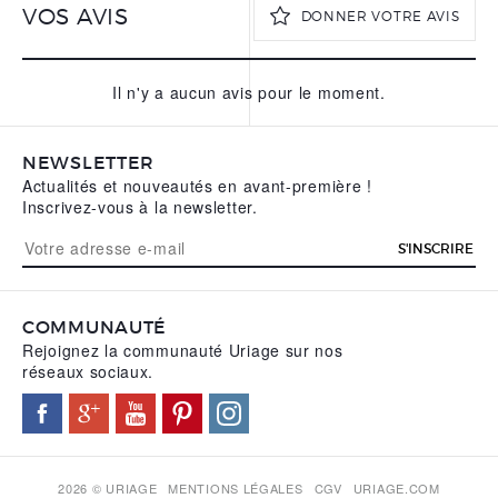
VOS AVIS
DONNER VOTRE AVIS
Il n'y a aucun avis pour le moment.
VOTRE PRÉNOM
*
NEWSLETTER
VOTRE NOM
Actualités et nouveautés en avant-première !
*
Inscrivez-vous à la newsletter.
S'INSCRIRE
VOTRE ADRESSE E-MAIL
*
COMMUNAUTÉ
Rejoignez la communauté Uriage sur nos
VOTRE AVIS
*
réseaux sociaux.
2026 © URIAGE
MENTIONS LÉGALES
CGV
URIAGE.COM