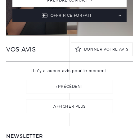
PRENDRE CONTACT ›
OFFRIR CE FORFAIT
VOS AVIS
DONNER VOTRE AVIS
Il n'y a aucun avis pour le moment.
VOTRE PRÉNOM
*
‹ PRÉCÉDENT
VOTRE NOM
*
AFFICHER PLUS
VOTRE ADRESSE E-MAIL
*
NEWSLETTER