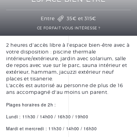
PRÉPARER SA CURE
THERMALE THÉRAPEUTIQUE
Entre
35€
et
315€
DOCUMENTATIONS
CE FORFAIT VOUS INTÉRESSE ?
2 heures d’accès libre à l’espace bien-être avec à
BONS CADEAUX
votre disposition : piscine thermale
FORFAITS
intérieure/extérieure, jardin avec solarium, salle
de repos avec vue sur le parc, sauna intérieur et
SOINS À LA CARTE
extérieur, hammam, jacuzzi extérieur neuf
SOINS VISAGE
places et tisanerie.
L'accès est autorisé au personne de plus de 16
SOINS CORPS
ans accompagné d'au moins un parent.
SOINS MAINS ET PIEDS
Plages horaires de 2h :
ÉPILATION
Lundi : 11h30 / 14h00 / 16h30 / 19h00
Mardi et mercredi : 11h30 / 14h00 / 16h30
LE CENTRE THERMAL
THÉRAPEUTIQUE