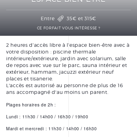
PRÉPARER SA CURE
THERMALE THÉRAPEUTIQUE
Entre
35€
et
315€
DOCUMENTATIONS
CE FORFAIT VOUS INTÉRESSE ?
2 heures d’accès libre à l’espace bien-être avec à
BONS CADEAUX
votre disposition : piscine thermale
FORFAITS
intérieure/extérieure, jardin avec solarium, salle
de repos avec vue sur le parc, sauna intérieur et
SOINS À LA CARTE
extérieur, hammam, jacuzzi extérieur neuf
SOINS VISAGE
places et tisanerie.
L'accès est autorisé au personne de plus de 16
SOINS CORPS
ans accompagné d'au moins un parent.
SOINS MAINS ET PIEDS
Plages horaires de 2h :
ÉPILATION
Lundi : 11h30 / 14h00 / 16h30 / 19h00
Mardi et mercredi : 11h30 / 14h00 / 16h30
LE CENTRE THERMAL
THÉRAPEUTIQUE