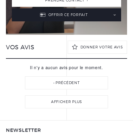
PRENDRE CONTACT ›
OFFRIR CE FORFAIT
VOS AVIS
DONNER VOTRE AVIS
Il n'y a aucun avis pour le moment.
VOTRE PRÉNOM
*
‹ PRÉCÉDENT
VOTRE NOM
*
AFFICHER PLUS
VOTRE ADRESSE E-MAIL
*
NEWSLETTER