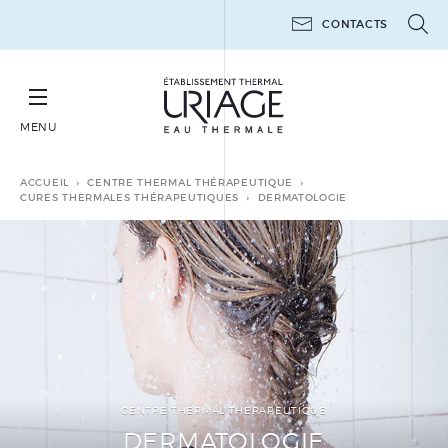
CONTACTS
MENU
RÉSERVER SA CURE THERMALE THÉRAPEUTIQUE
ACCUEIL
CENTRE THERMAL THÉRAPEUTIQUE
CURES THERMALES THÉRAPEUTIQUES
DERMATOLOGIE
CURES THERMALES
THÉRAPEUTIQUES
MINI-CURES THERMALES
THÉRAPEUTIQUES
POST-CANCER
CENTRE THERMAL THÉRAPEUTIQUE
LES ATELIERS 6 JOURS
DERMATOLOGIE