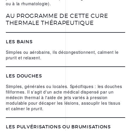
ou à la rhumatologie).
L’EAU THERMALE
REPARATRICE D’URIAGE
AU PROGRAMME DE CETTE CURE
THERMALE THÉRAPEUTIQUE
NOS APPS
LES BAINS
Simples ou aérobains, ils décongestionnent, calment le
prurit et relaxent.
LES DOUCHES
Simples, générales ou locales. Spécifiques : les douches
filiformes. Il s'agit d'un acte médical dispensé par un
médecin thermal à l'aide de jets variés à pression
modulable pour décaper les lésions, assouplir les tissus
et calmer le prurit.
LES PULVÉRISATIONS OU BRUMISATIONS