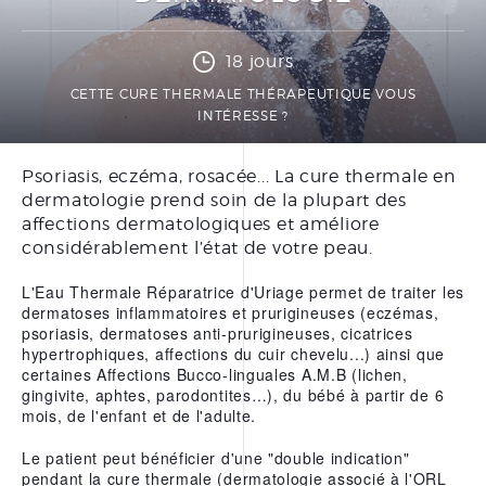
PRÉPARER SA CURE
THERMALE THÉRAPEUTIQUE
18 jours
DOCUMENTATIONS
CETTE CURE THERMALE THÉRAPEUTIQUE VOUS
INTÉRESSE ?
BONS CADEAUX
Psoriasis, eczéma, rosacée... La cure thermale en
dermatologie prend soin de la plupart des
FORFAITS
affections dermatologiques et améliore
SOINS À LA CARTE
considérablement l’état de votre peau.
SOINS VISAGE
L'Eau Thermale Réparatrice d'Uriage permet de traiter les
dermatoses inflammatoires et prurigineuses (eczémas,
SOINS CORPS
psoriasis, dermatoses anti-prurigineuses, cicatrices
hypertrophiques, affections du cuir chevelu...) ainsi que
SOINS MAINS ET PIEDS
certaines Affections Bucco-linguales A.M.B (lichen,
ÉPILATION
gingivite, aphtes, parodontites…), du bébé à partir de 6
mois, de l'enfant et de l'adulte.
Le patient peut bénéficier d'une "double indication"
LE CENTRE THERMAL
pendant la cure thermale (dermatologie associé à l'ORL
THÉRAPEUTIQUE