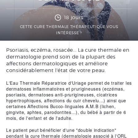
PRÉPARER SA CURE
THERMALE THÉRAPEUTIQUE
18 jours
DOCUMENTATIONS
CETTE CURE THERMALE THÉRAPEUTIQUE VOUS
INTÉRESSE ?
BONS CADEAUX
Psoriasis, eczéma, rosacée... La cure thermale en
dermatologie prend soin de la plupart des
FORFAITS
affections dermatologiques et améliore
SOINS À LA CARTE
considérablement l’état de votre peau.
SOINS VISAGE
L'Eau Thermale Réparatrice d'Uriage permet de traiter les
dermatoses inflammatoires et prurigineuses (eczémas,
SOINS CORPS
psoriasis, dermatoses anti-prurigineuses, cicatrices
hypertrophiques, affections du cuir chevelu...) ainsi que
SOINS MAINS ET PIEDS
certaines Affections Bucco-linguales A.M.B (lichen,
ÉPILATION
gingivite, aphtes, parodontites…), du bébé à partir de 6
mois, de l'enfant et de l'adulte.
Le patient peut bénéficier d'une "double indication"
LE CENTRE THERMAL
pendant la cure thermale (dermatologie associé à l'ORL
THÉRAPEUTIQUE