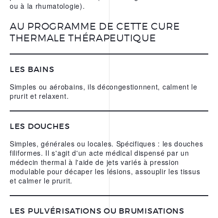
ou à la rhumatologie).
L’EAU THERMALE
REPARATRICE D’URIAGE
AU PROGRAMME DE CETTE CURE
THERMALE THÉRAPEUTIQUE
NOS APPS
LES BAINS
Simples ou aérobains, ils décongestionnent, calment le
prurit et relaxent.
LES DOUCHES
Simples, générales ou locales. Spécifiques : les douches
filiformes. Il s'agit d'un acte médical dispensé par un
médecin thermal à l'aide de jets variés à pression
modulable pour décaper les lésions, assouplir les tissus
et calmer le prurit.
LES PULVÉRISATIONS OU BRUMISATIONS