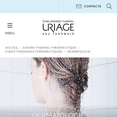
CONTACTS
MENU
RÉSERVER SA CURE THERMALE THÉRAPEUTIQUE
ACCUEIL
CENTRE THERMAL THÉRAPEUTIQUE
CURES THERMALES THÉRAPEUTIQUES
DERMATOLOGIE
CURES THERMALES
THÉRAPEUTIQUES
MINI-CURES THERMALES
THÉRAPEUTIQUES
POST-CANCER
CENTRE THERMAL THÉRAPEUTIQUE
LES ATELIERS 6 JOURS
DERMATOLOGIE